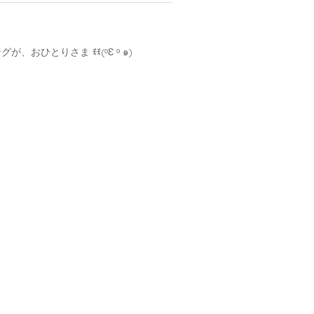
が、おひとりさま ꉂꉂ(ᵒƐ ᵒ ๑)