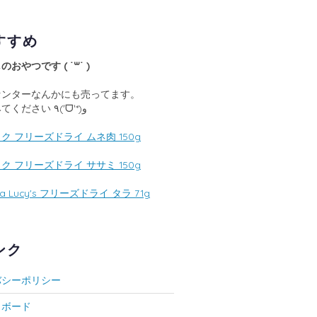
すすめ
おやつです ( ˙꒳​˙ )
センターなんかにも売ってます。
探してみてください ٩(ˊᗜˋ*)و
ク フリーズドライ ムネ肉 150g
ク フリーズドライ ササミ 150g
ma Lucy's フリーズドライ タラ 71g
ンク
バシーポリシー
ュボード