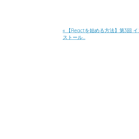
«
【Reactを始める方法】第3回 イ
ストール…