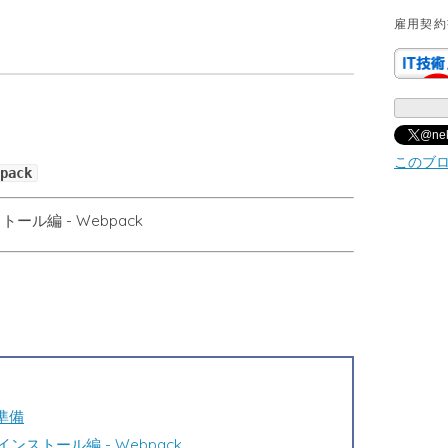
雇用契
@ne
このブ
pack
ール編 - Webpack
準備
ンストール編 - Webpack