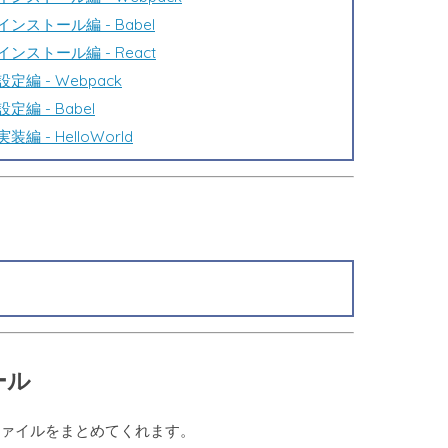
ンストール編 - Babel
ンストール編 - React
定編 - Webpack
編 - Babel
 - HelloWorld
ール
ァイルをまとめてくれます。