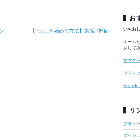
お
いちおしの
ン
【Reactを始める方法】第1回 準備
»
ホーム
ママクッ
ママクッ
Grand
リ
プライ
ダッシ