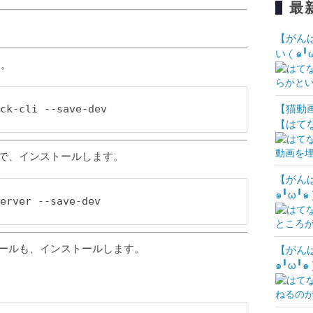
最
【がん
い ( ๑╹
す。
【猫動画
ck-cli --save-dev
【はて
ので、インストールします。
【がん
๑╹ω╹๑ 
erver --save-dev
ジュールも、インストールします。
【がん
๑╹ω╹๑ 