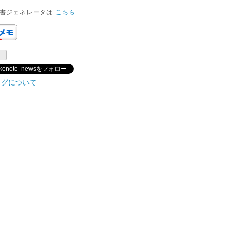
約書ジェネレータは
こちら
konote_newsをフォロー
ログについて